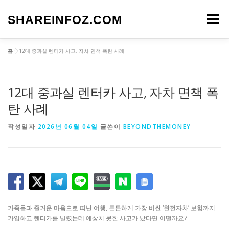
내
용
SHAREINFOZ.COM
메뉴
으
로
바
홈
»
12대 중과실 렌터카 사고, 자차 면책 폭탄 사례
로
가
기
12대 중과실 렌터카 사고, 자차 면책 폭
탄 사례
작성일자
2026년 06월 04일
글쓴이
BEYONDTHEMONEY
가족들과 즐거운 마음으로 떠난 여행, 든든하게 가장 비싼 ‘완전자차’ 보험까지
가입하고 렌터카를 빌렸는데 예상치 못한 사고가 났다면 어떨까요?