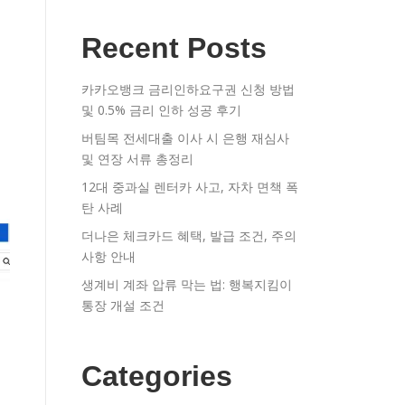
Recent Posts
카카오뱅크 금리인하요구권 신청 방법
및 0.5% 금리 인하 성공 후기
버팀목 전세대출 이사 시 은행 재심사
및 연장 서류 총정리
12대 중과실 렌터카 사고, 자차 면책 폭
탄 사례
더나은 체크카드 혜택, 발급 조건, 주의
사항 안내
생계비 계좌 압류 막는 법: 행복지킴이
통장 개설 조건
Categories