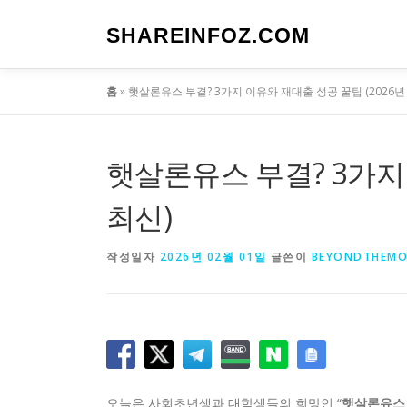
내
용
SHAREINFOZ.COM
으
로
홈
»
햇살론유스 부결? 3가지 이유와 재대출 성공 꿀팁 (2026년
바
로
가
기
햇살론유스 부결? 3가지 
최신)
작성일자
2026년 02월 01일
글쓴이
BEYONDTHEMO
오늘은 사회초년생과 대학생들의 희망인 “
햇살론유스